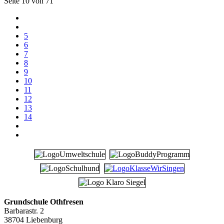
Seite 10 von 71
5
6
7
8
9
10
11
12
13
14
Grundschule Othfresen
Barbarastr. 2
38704 Liebenburg